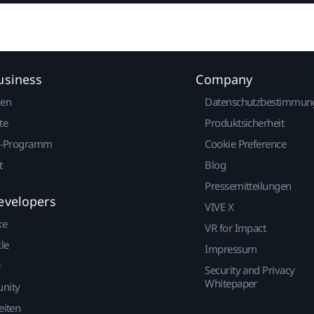
usiness
Company
gen
Datenschutzbestimmun
te
Produktsicherheit
r-Programm
Cookie Preference
t
Blog
Pressemitteilungen
evelopers
VIVE X
ke
VR for Impact
le
Impressum
Security and Privacy
Whitepaper
nity
eiten