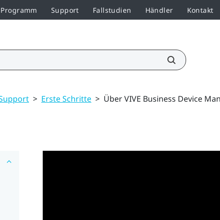
r-Programm
Support
Fallstudien
Händler
Kontakt
Support
>
Erste Schritte
>
Über VIVE Business Device M