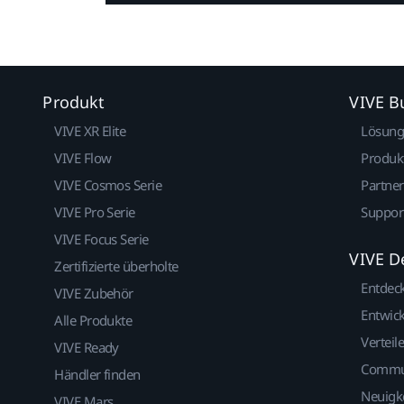
Produkt
VIVE B
VIVE XR Elite
Lösun
VIVE Flow
Produk
VIVE Cosmos Serie
Partne
VIVE Pro Serie
Suppor
VIVE Focus Serie
VIVE D
Zertifizierte überholte
Entdec
VIVE Zubehör
Entwick
Alle Produkte
Verteile
VIVE Ready
Commu
Händler finden
Neuigk
VIVE Mars