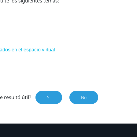
ulte los siguientes temas:
ados en el espacio virtual
e resultó útil?
Si
No