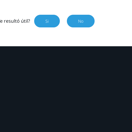
e resultó útil?
Si
No