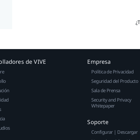
¿T
olladores de VIVE
Empresa
re
Política de Privacidad
llo
Seguridad del Producto
ución
Sala de Prensa
idad
Security and Privacy
Whitepaper
s
cia
Soporte
udios
Configurar | Descargar