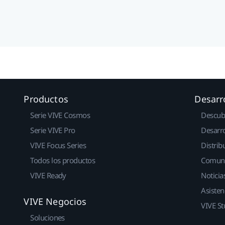
Productos
Desarr
Serie VIVE Cosmos
Descub
Serie VIVE Pro
Desarro
VIVE Focus Series
Distrib
Todos los productos
Comun
VIVE Ready
Noticia
Asisten
VIVE Negocios
VIVE St
Soluciones