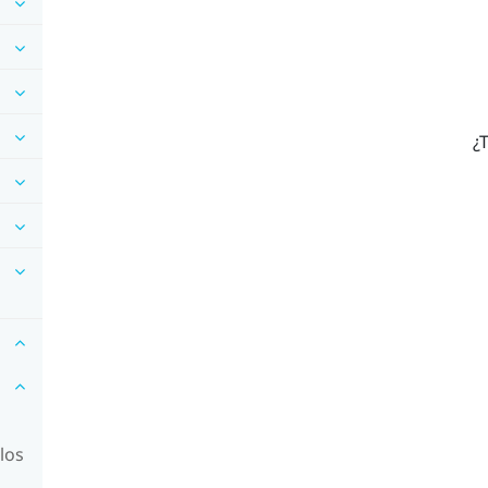
¿T
los