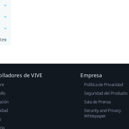
tes
olladores de VIVE
Empresa
re
Política de Privacidad
llo
Seguridad del Producto
ución
Sala de Prensa
idad
Security and Privacy
Whitepaper
s
cia