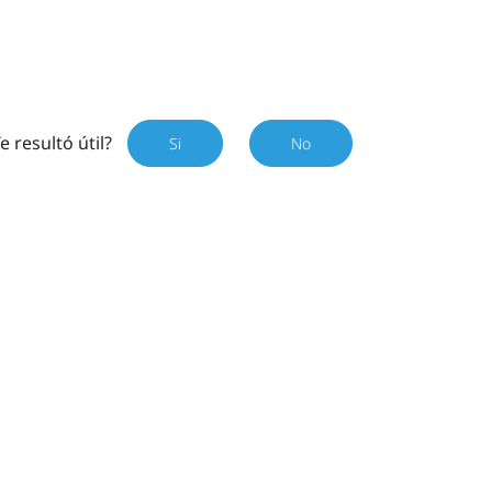
e resultó útil?
Si
No