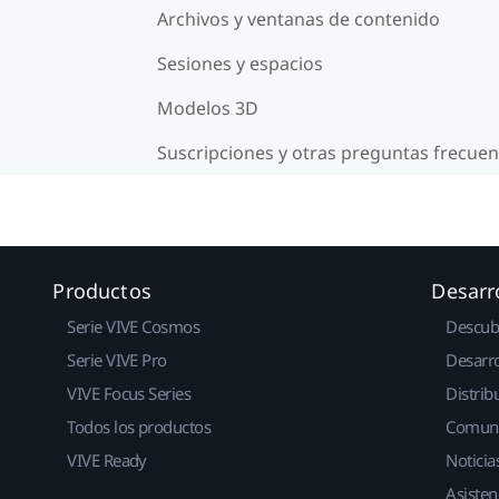
Archivos y ventanas de contenido
Sesiones y espacios
Modelos 3D
Suscripciones y otras preguntas frecuen
Productos
Desarr
Serie VIVE Cosmos
Descub
Serie VIVE Pro
Desarro
VIVE Focus Series
Distrib
Todos los productos
Comun
VIVE Ready
Noticia
Asisten