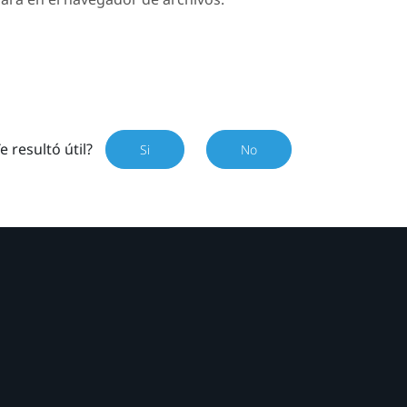
e resultó útil?
Si
No