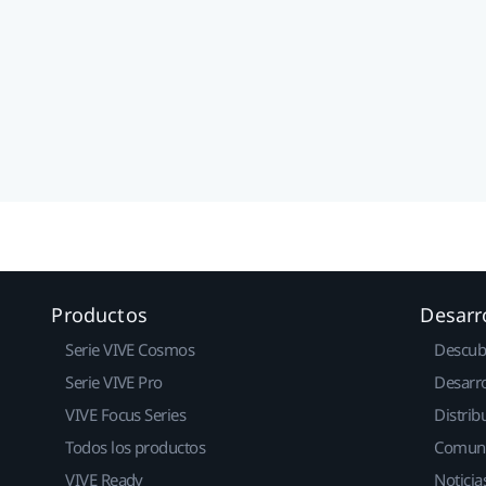
Productos
Desarr
Serie VIVE Cosmos
Descub
Serie VIVE Pro
Desarro
VIVE Focus Series
Distrib
Todos los productos
Comun
VIVE Ready
Noticia