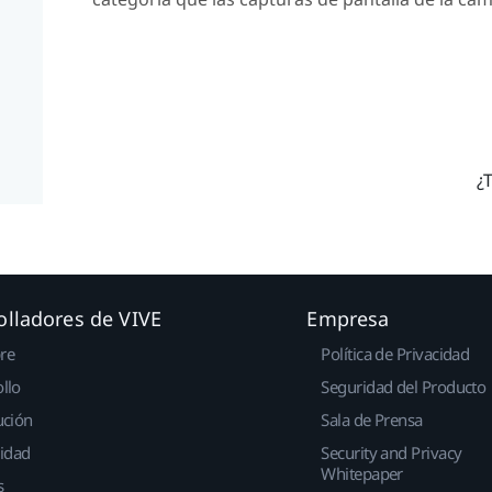
¿T
olladores de VIVE
Empresa
re
Política de Privacidad
llo
Seguridad del Producto
ución
Sala de Prensa
idad
Security and Privacy
Whitepaper
s