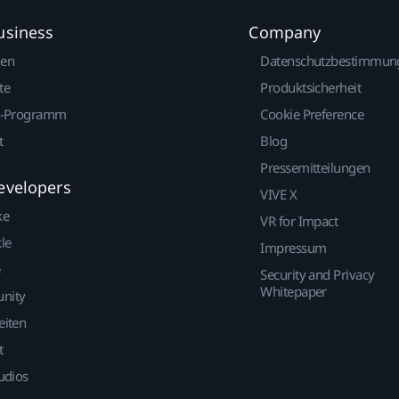
usiness
Company
gen
Datenschutzbestimmun
te
Produktsicherheit
r-Programm
Cookie Preference
t
Blog
Pressemitteilungen
evelopers
VIVE X
ke
VR for Impact
le
Impressum
Security and Privacy
Whitepaper
nity
eiten
t
udios