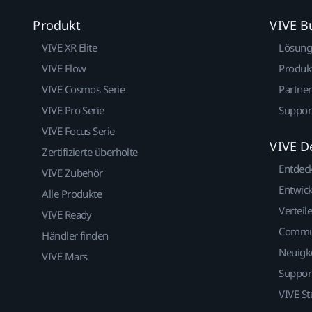
Produkt
VIVE B
VIVE XR Elite
Lösun
VIVE Flow
Produk
VIVE Cosmos Serie
Partne
VIVE Pro Serie
Suppor
VIVE Focus Serie
VIVE D
Zertifizierte überholte
Entdec
VIVE Zubehör
Entwick
Alle Produkte
Verteile
VIVE Ready
Commu
Händler finden
Neuigk
VIVE Mars
Suppor
VIVE St