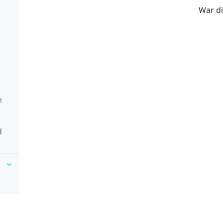
War di
n
d