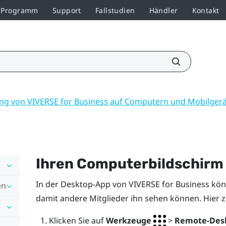
r-Programm
Support
Fallstudien
Händler
Kontakt
g von VIVERSE for Business auf Computern und Mobilger
Ihren Computerbildschirm 
In der Desktop-App von
VIVERSE for Business
könn
en
damit andere Mitglieder ihn sehen können. Hier z
Klicken Sie auf
Werkzeuge
>
Remote-Des