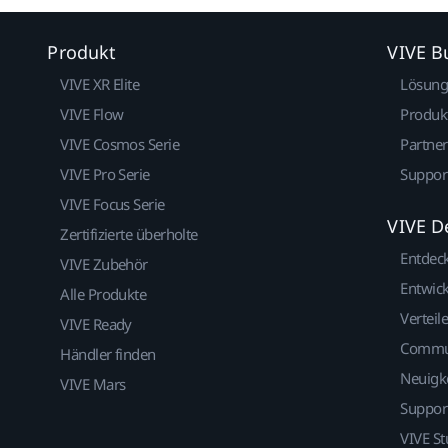
Produkt
VIVE B
VIVE XR Elite
Lösun
VIVE Flow
Produk
VIVE Cosmos Serie
Partne
VIVE Pro Serie
Suppor
VIVE Focus Serie
VIVE D
Zertifizierte überholte
Entdec
VIVE Zubehör
Entwick
Alle Produkte
Verteile
VIVE Ready
Commu
Händler finden
Neuigk
VIVE Mars
Suppor
VIVE St