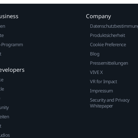
usiness
Company
gen
Datenschutzbestimmun
te
Produktsicherheit
r-Programm
Cookie Preference
t
Blog
Pressemitteilungen
evelopers
VIVE X
ke
VR for Impact
le
Impressum
Security and Privacy
Whitepaper
nity
eiten
t
udios