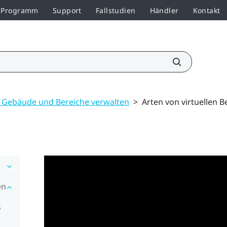
r-Programm
Support
Fallstudien
Händler
Kontakt
, Gebäude und Bereiche verwalten
>
Arten von virtuellen B
en
s