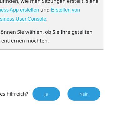
finden, wie man Sitzungen erstellt, siehe
und
ess App erstellen
Erstellen von
.
usiness User Console
önnen Sie wählen, ob Sie Ihre geteilten
r entfernen möchten.
es hilfreich?
Ja
Nein