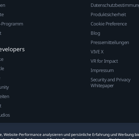
gen
Datenschutzbestimmun
te
Produktsicherheit
r-Programm
Cookie Preference
t
Blog
Pressemitteilungen
evelopers
VIVE X
ke
VR for Impact
le
Impressum
Security and Privacy
Whitepaper
nity
eiten
t
udios
ite, Website-Performance analysieren und persönliche Erfahrung und Werbung bie