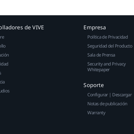
olladores de VIVE
Empresa
re
Política de Privacidad
llo
Seguridad del Producto
ución
Sala de Prensa
idad
Security and Privacy
Whitepaper
s
cia
Soporte
udios
Configurar | Descargar
Notas de publicación
Warranty