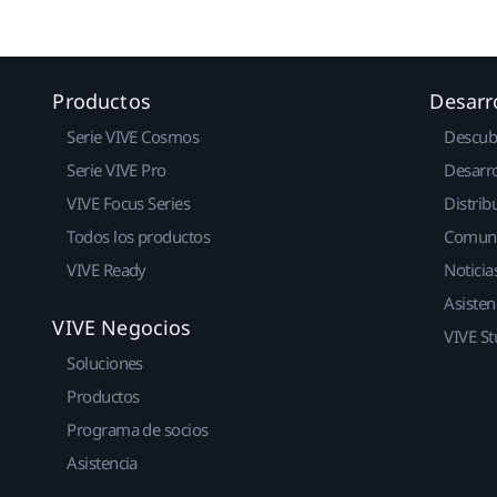
Productos
Desarr
Serie VIVE Cosmos
Descub
Serie VIVE Pro
Desarro
VIVE Focus Series
Distrib
Todos los productos
Comun
VIVE Ready
Noticia
Asisten
VIVE Negocios
VIVE St
Soluciones
Productos
Programa de socios
Asistencia