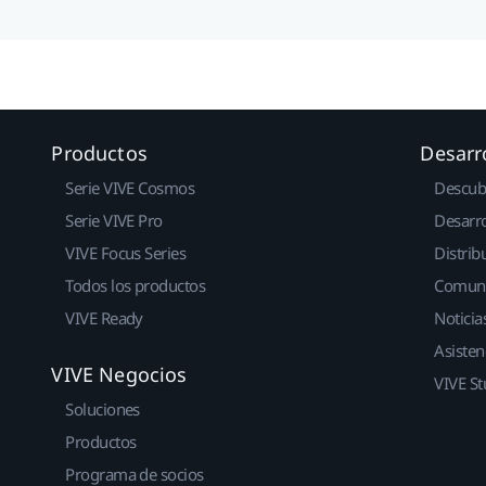
Productos
Desarr
Serie VIVE Cosmos
Descub
Serie VIVE Pro
Desarro
VIVE Focus Series
Distrib
Todos los productos
Comun
VIVE Ready
Noticia
Asisten
VIVE Negocios
VIVE St
Soluciones
Productos
Programa de socios