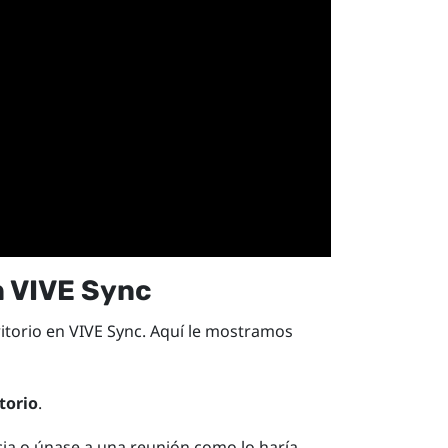
n
VIVE Sync
itorio
en
VIVE Sync
. Aquí le mostramos
torio
.
ia o únase a una reunión como lo haría