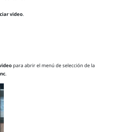
iciar video
.
video
para abrir el menú de selección de la
ync
.