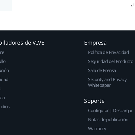
¿T
olladores de VIVE
Empresa
re
Política de Privacidad
llo
Seguridad del Producto
ución
Sala de Prensa
idad
Security and Privacy
Whitepaper
s
cia
Soporte
udios
Configurar | Descargar
Notas de publicación
Warranty