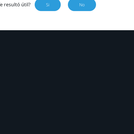
e resultó útil?
Si
No