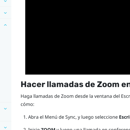
Hacer llamadas de
Zoom
e
Haga llamadas de
Zoom
desde la ventana del
Escr
cómo:
Abra el
Menú de Sync
, y luego seleccione
Escri
Inicie
ZOOM
y luego una llamada en conferenc