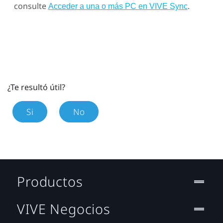
consulte
.
Acceder a una o más PC en VIVE Sync
¿Te resultó útil?
Si
No
Productos
VIVE Negocios