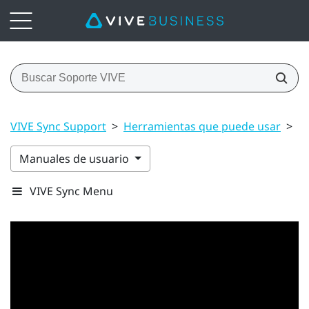
VIVE Sync Support
>
Herramientas que puede usar
>
H
Manuales de usuario
VIVE Sync Menu