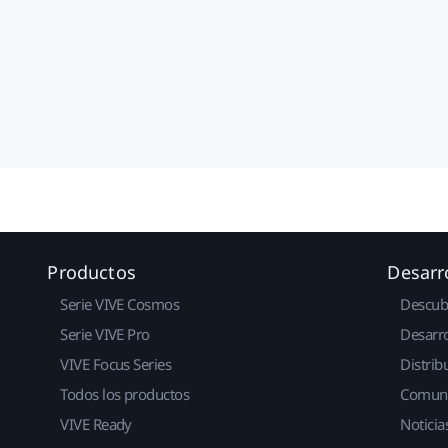
Productos
Desarr
Serie VIVE Cosmos
Descub
Serie VIVE Pro
Desarro
VIVE Focus Series
Distrib
Todos los productos
Comun
VIVE Ready
Noticia