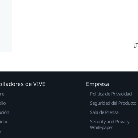
¿T
olladores de VIVE
Empresa
re
Política de Privacidad
llo
Seguridad del Producto
ución
Sala de Prensa
idad
Security and Privacy
Whitepaper
s