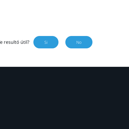
e resultó útil?
Si
No