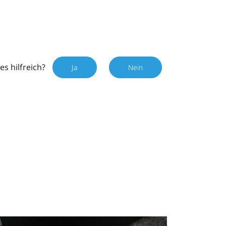
es hilfreich?
Ja
Nein