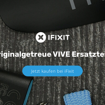
iginalgetreue VIVE
Ersatzte
Jetzt kaufen bei iFixit​