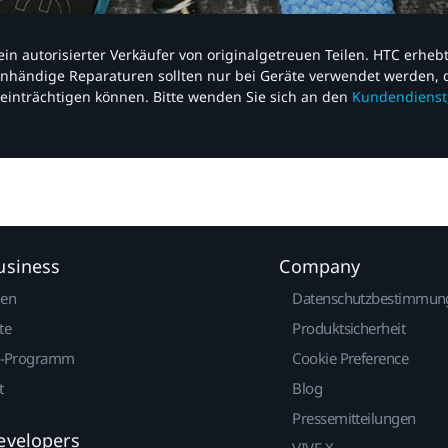
nd ein autorisierter Verkäufer von originalgetreuen Teilen. HTC erhe
nhändige Reparaturen sollten nur bei Geräte verwendet werden, d
einträchtigen können. Bitte wenden Sie sich an den
Kundendienst
usiness
Company
gen
Datenschutzbestimmun
te
Produktsicherheit
r-Programm
Cookie Preference
t
Blog
Pressemitteilungen
evelopers
VIVE X