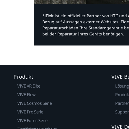
*iFixit ist ein offizieller Partner von HTC u
Bezug auf Aussagen externer Websites. Eige
Reparaturschäden Ihre Standardgarantie be
bei der Reparatur Ihres Geräts benötigen.​
Produkt
VIVE B
VIVE XR Elite
Lösun
VIVE Flow
Produk
VIVE Cosmos Serie
Partne
VIVE Pro Serie
Suppor
VIVE Focus Serie
VIVE D
Zertifizierte überholte