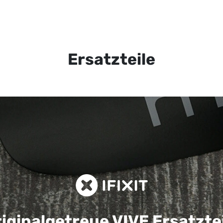
Ersatzteile
iginalgetreue VIVE
Ersatzte