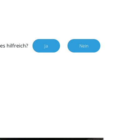
es hilfreich?
Ja
Nein