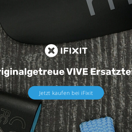
iginalgetreue VIVE
Ersatzte
Jetzt kaufen bei iFixit​