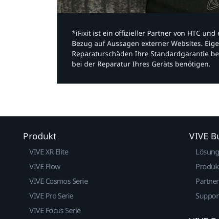
*iFixit ist ein offizieller Partner von HTC u
Bezug auf Aussagen externer Websites. Eige
Reparaturschäden Ihre Standardgarantie be
bei der Reparatur Ihres Geräts benötigen.​
Produkt
VIVE B
VIVE XR Elite
Lösun
VIVE Flow
Produk
VIVE Cosmos Serie
Partne
VIVE Pro Serie
Suppor
VIVE Focus Serie