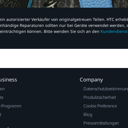
nd ein autorisierter Verkäufer von originalgetreuen Teilen. HTC erhe
nhändige Reparaturen sollten nur bei Geräte verwendet werden, d
einträchtigen können. Bitte wenden Sie sich an den
Kundendienst
usiness
Company
gen
Datenschutzbestimmun
te
Produktsicherheit
r-Programm
Cookie Preference
t
Blog
Pressemitteilungen