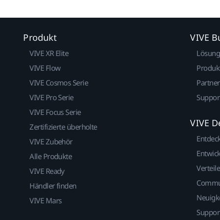
Produkt
VIVE B
VIVE XR Elite
Lösun
VIVE Flow
Produk
VIVE Cosmos Serie
Partne
VIVE Pro Serie
Suppor
VIVE Focus Serie
VIVE D
Zertifizierte überholte
Entdec
VIVE Zubehör
Entwick
Alle Produkte
Verteile
VIVE Ready
Commu
Händler finden
Neuigk
VIVE Mars
Suppor