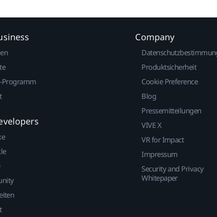
usiness
Company
gen
Datenschutzbestimmun
te
Produktsicherheit
r-Programm
Cookie Preference
t
Blog
Pressemitteilungen
evelopers
VIVE X
ke
VR for Impact
le
Impressum
Security and Privacy
Whitepaper
nity
eiten
t